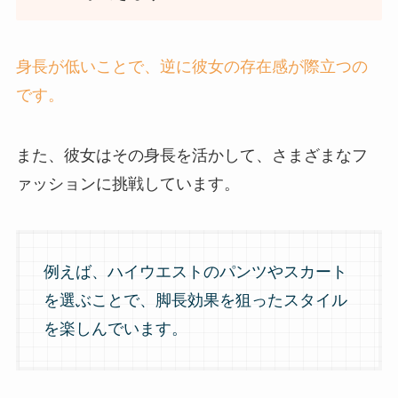
身長が低いことで、逆に彼女の存在感が際立つの
です。
また、彼女はその身長を活かして、さまざまなフ
ァッションに挑戦しています。
例えば、ハイウエストのパンツやスカート
を選ぶことで、脚長効果を狙ったスタイル
を楽しんでいます。