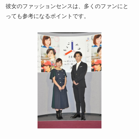
彼女のファッションセンスは、多くのファンにと
っても参考になるポイントです。