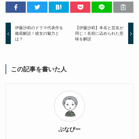
伊藤沙莉のドラマ代表作を
【伊藤沙莉】本名と芸名が
徹底解説！彼女の魅力と
同じ！名前に込められた意
は？
味を解説
この記事を書いた人
ぶなぴー