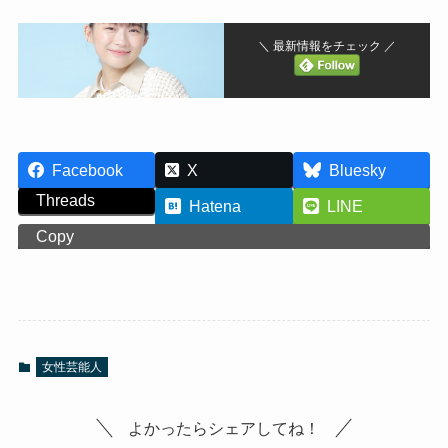
＼ 最新情報をチェック ／
Facebook
X
Bluesky
Threads
Hatena
LINE
Copy
女性芸能人
よかったらシェアしてね！