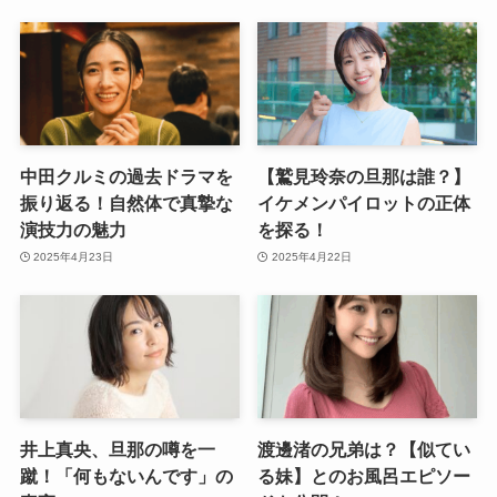
中田クルミの過去ドラマを
【鷲見玲奈の旦那は誰？】
振り返る！自然体で真摯な
イケメンパイロットの正体
演技力の魅力
を探る！
2025年4月23日
2025年4月22日
井上真央、旦那の噂を一
渡邊渚の兄弟は？【似てい
蹴！「何もないんです」の
る妹】とのお風呂エピソー