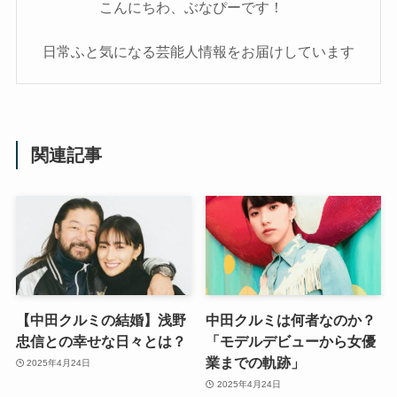
こんにちわ、ぶなぴーです！
日常ふと気になる芸能人情報をお届けしています
関連記事
【中田クルミの結婚】浅野
中田クルミは何者なのか？
忠信との幸せな日々とは？
「モデルデビューから女優
業までの軌跡」
2025年4月24日
2025年4月24日