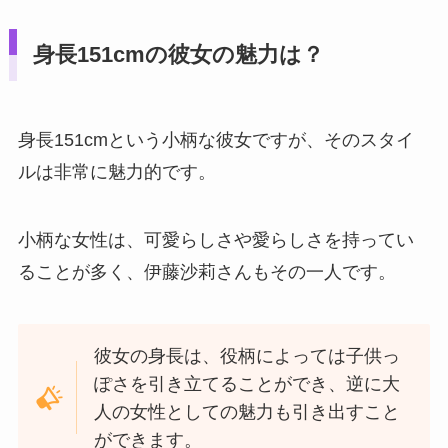
身長151cmの彼女の魅力は？
身長151cmという小柄な彼女ですが、そのスタイ
ルは非常に魅力的です。
小柄な女性は、可愛らしさや愛らしさを持ってい
ることが多く、伊藤沙莉さんもその一人です。
彼女の身長は、役柄によっては子供っ
ぽさを引き立てることができ、逆に大
人の女性としての魅力も引き出すこと
ができます。