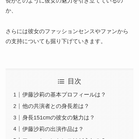
長がどのように彼女の魅力を引き立てているの
か、
さらには彼女のファッションセンスやファンから
の支持についても掘り下げていきます。
目次
伊藤沙莉の基本プロフィールは？
他の共演者との身長差は？
身長151cmの彼女の魅力は？
伊藤沙莉の出演作品は？