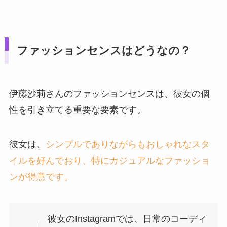
ファッションセンスはどうなの？
伊藤沙莉さんのファッションセンスは、彼女の個
性を引き立てる重要な要素です。
彼女は、
シンプルでありながらもおしゃれなスタ
イルを好んでおり、特にカジュアルなファッショ
ンが得意です。
彼女のInstagramでは、日常のコーディ