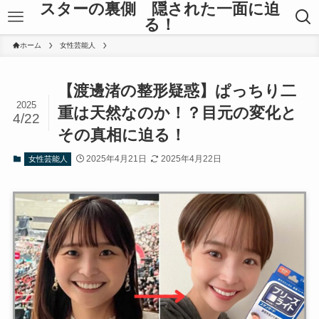
スターの裏側 隠された一面に迫
る！
ホーム
女性芸能人
【渡邊渚の整形疑惑】ぱっちり二
2025
重は天然なのか！？目元の変化と
4/22
その真相に迫る！
2025年4月21日
2025年4月22日
女性芸能人