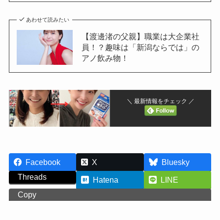
あわせて読みたい
【渡邊渚の父親】職業は大企業社
員！？趣味は「新潟ならでは」の
アノ飲み物！
＼ 最新情報をチェック ／
Facebook
X
Bluesky
Threads
Hatena
LINE
Copy