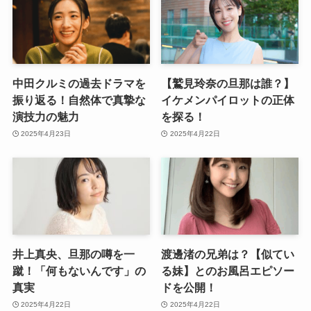
中田クルミの過去ドラマを
【鷲見玲奈の旦那は誰？】
振り返る！自然体で真摯な
イケメンパイロットの正体
演技力の魅力
を探る！
2025年4月23日
2025年4月22日
井上真央、旦那の噂を一
渡邊渚の兄弟は？【似てい
蹴！「何もないんです」の
る妹】とのお風呂エピソー
真実
ドを公開！
2025年4月22日
2025年4月22日