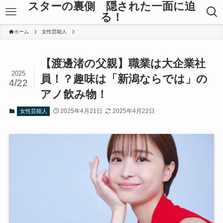
スターの裏側 隠された一面に迫
る！
ホーム
女性芸能人
【渡邊渚の父親】職業は大企業社
2025
員！？趣味は「新潟ならでは」の
4/22
アノ飲み物！
2025年4月21日
2025年4月22日
女性芸能人