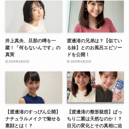
井上真央、旦那の噂を一
渡邊渚の兄弟は？【似てい
蹴！「何もないんです」の
る妹】とのお風呂エピソー
真実
ドを公開！
2025年4月22日
2025年4月22日
【渡邊渚のすっぴん公開】
【渡邊渚の整形疑惑】ぱっ
ナチュラルメイクで魅せる
ちり二重は天然なのか！？
素顔とは！？
目元の変化とその真相に迫