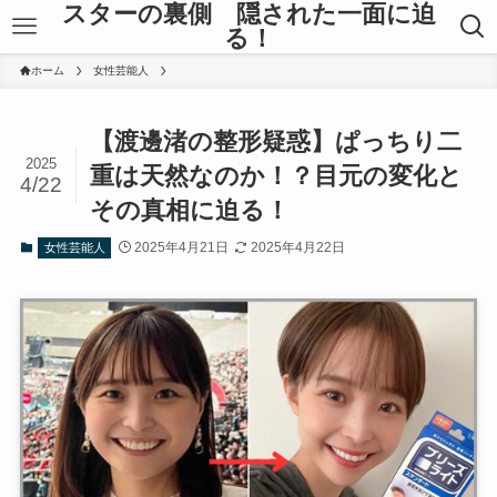
スターの裏側 隠された一面に迫
る！
ホーム
女性芸能人
【渡邊渚の整形疑惑】ぱっちり二
2025
重は天然なのか！？目元の変化と
4/22
その真相に迫る！
2025年4月21日
2025年4月22日
女性芸能人