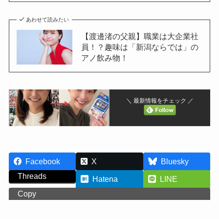
あわせて読みたい
【渡邊渚の父親】職業は大企業社
員！？趣味は「新潟ならでは」の
アノ飲み物！
＼ 最新情報をチェック ／
Facebook
X
Bluesky
Threads
Hatena
LINE
Copy