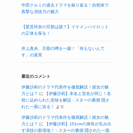
中田クルミの過去ドラマを振り返る！自然体で
真摯な演技力の魅力
【鷲見玲奈の旦那は誰？】イケメンパイロット
の正体を探る！
井上真央、旦那の噂を一蹴！「何もないんで
す」の真実
最近のコメント
伊藤沙莉のドラマ代表作を徹底解説！彼女の魅
力とは？
に
【伊藤沙莉】本名と芸名が同じ！名
前に込められた意味を解説 - スターの裏側 隠さ
れた一面に迫る！
より
伊藤沙莉のドラマ代表作を徹底解説！彼女の魅
力とは？
に
【伊藤沙莉】151cmの身長が生み出
す演技の新境地！ - スターの裏側 隠された一面