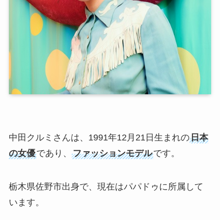
中田クルミさんは、1991年12月21日生まれの
日本
の女優
であり、
ファッションモデル
です。
栃木県佐野市出身で、現在はパパドゥに所属して
います。