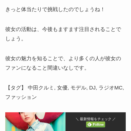
きっと体当たりで挑戦したのでしょうね！
彼女の活動は、今後もますます注目されることで
しょう。
彼女の魅力を知ることで、より多くの人が彼女の
ファンになること間違いなしです。
【タグ】 中田クルミ, 女優, モデル, DJ, ラジオMC,
ファッション
＼ 最新情報をチェック ／