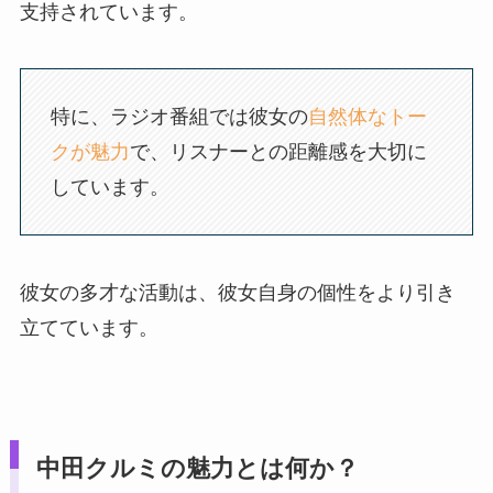
支持されています。
特に、ラジオ番組では彼女の
自然体なトー
クが魅力
で、リスナーとの距離感を大切に
しています。
彼女の多才な活動は、彼女自身の個性をより引き
立てています。
中田クルミの魅力とは何か？