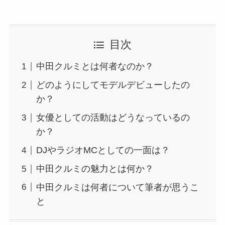
目次
中田クルミとは何者なのか？
どのようにしてモデルデビューしたの
か？
女優としての活動はどうなっているの
か？
DJやラジオMCとしての一面は？
中田クルミの魅力とは何か？
中田クルミは何者について筆者が思うこ
と