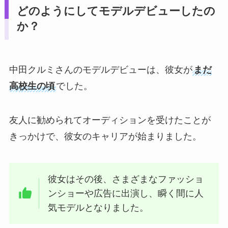
どのようにしてモデルデビューしたの
か？
中田クルミさんのモデルデビューは、彼女が
まだ
高校生の頃
でした。
友人に勧められてオーディションを受けたことが
きっかけで、彼女のキャリアが始まりました。
彼女はその後、さまざまなファッショ
ンショーや広告に出演し、瞬く間に人
気モデルとなりました。