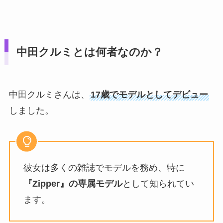
中田クルミとは何者なのか？
中田クルミさんは、
17歳でモデルとしてデビュー
しました。
彼女は多くの雑誌でモデルを務め、特に
『Zipper』の専属モデル
として知られてい
ます。