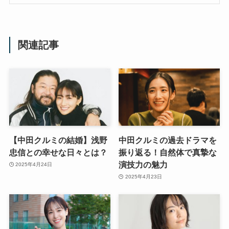
関連記事
【中田クルミの結婚】浅野
中田クルミの過去ドラマを
忠信との幸せな日々とは？
振り返る！自然体で真摯な
演技力の魅力
2025年4月24日
2025年4月23日