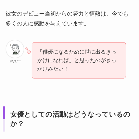
彼女のデビュー当初からの努力と情熱は、今でも
多くの人に感動を与えています。
「俳優になるために世に出るきっ
かけになれば」と思ったのがきっ
ぶなぴー
かけみたい！
女優としての活動はどうなっているの
か？