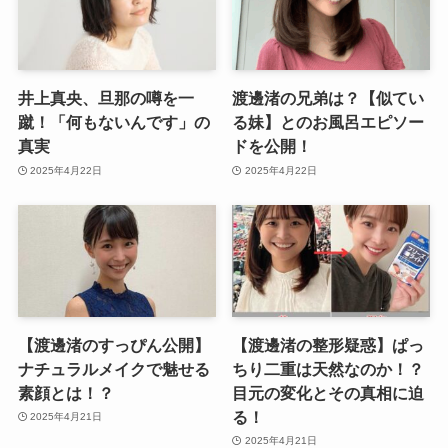
井上真央、旦那の噂を一
渡邊渚の兄弟は？【似てい
蹴！「何もないんです」の
る妹】とのお風呂エピソー
真実
ドを公開！
2025年4月22日
2025年4月22日
【渡邊渚のすっぴん公開】
【渡邊渚の整形疑惑】ぱっ
ナチュラルメイクで魅せる
ちり二重は天然なのか！？
素顔とは！？
目元の変化とその真相に迫
る！
2025年4月21日
2025年4月21日