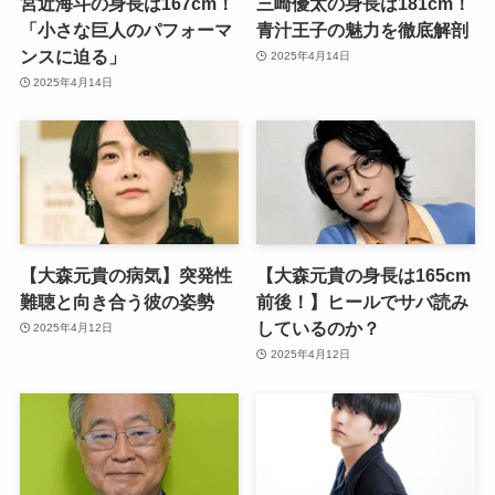
宮近海斗の身長は167cm！
三崎優太の身長は181cm！
「小さな巨人のパフォーマ
青汁王子の魅力を徹底解剖
ンスに迫る」
2025年4月14日
2025年4月14日
【大森元貴の病気】突発性
【大森元貴の身長は165cm
難聴と向き合う彼の姿勢
前後！】ヒールでサバ読み
しているのか？
2025年4月12日
2025年4月12日