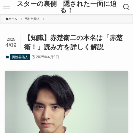
スターの裏側 隠された一面に迫
る！
ホーム
男性芸能人
【知識】赤楚衛二の本名は「赤楚
2025
4/09
衛！」読み方を詳しく解説
2025年4月9日
男性芸能人