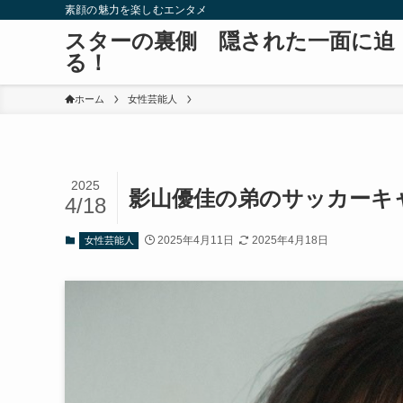
素顔の魅力を楽しむエンタメ
スターの裏側 隠された一面に迫
る！
ホーム
女性芸能人
2025
影山優佳の弟のサッカーキ
4/18
2025年4月11日
2025年4月18日
女性芸能人