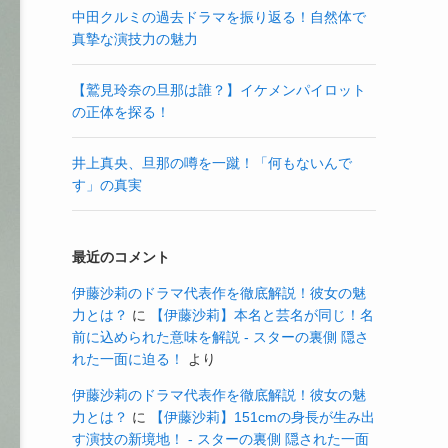
中田クルミの過去ドラマを振り返る！自然体で
真摯な演技力の魅力
【鷲見玲奈の旦那は誰？】イケメンパイロット
の正体を探る！
井上真央、旦那の噂を一蹴！「何もないんで
す」の真実
最近のコメント
伊藤沙莉のドラマ代表作を徹底解説！彼女の魅
力とは？
に
【伊藤沙莉】本名と芸名が同じ！名
前に込められた意味を解説 - スターの裏側 隠さ
れた一面に迫る！
より
伊藤沙莉のドラマ代表作を徹底解説！彼女の魅
力とは？
に
【伊藤沙莉】151cmの身長が生み出
す演技の新境地！ - スターの裏側 隠された一面