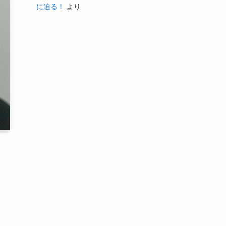
に迫る！
より