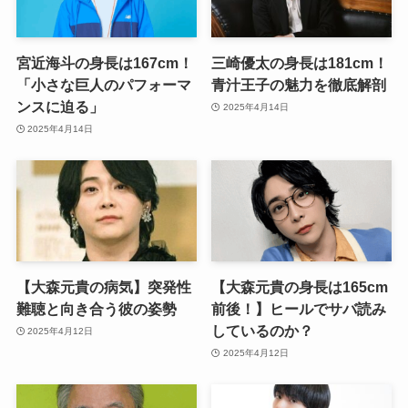
宮近海斗の身長は167cm！
三崎優太の身長は181cm！
「小さな巨人のパフォーマ
青汁王子の魅力を徹底解剖
ンスに迫る」
2025年4月14日
2025年4月14日
【大森元貴の病気】突発性
【大森元貴の身長は165cm
難聴と向き合う彼の姿勢
前後！】ヒールでサバ読み
しているのか？
2025年4月12日
2025年4月12日