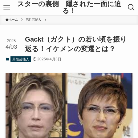
スターの裏側 隠された一面に迫
る！
ホーム
男性芸能人
Gackt（ガクト）の若い頃を振り
2025
4/03
返る！イケメンの変遷とは？
2025年4月3日
男性芸能人